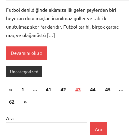
Futbol denildiğinde aklımıza ilk gelen şeylerden biri
heyecan dolu maçlar, inanılmaz goller ve tabii ki
unutulmaz skor farklarıdır. Futbol tarihi, birçok çarpıcı
maç ve olağanüstü […]
Devamını oku
Uncategorized
Yazı
Önceki
«
1
…
41
42
43
44
45
…
sayfalaması
yazılar
Sonraki
62
»
yazılar
Ara
Ara