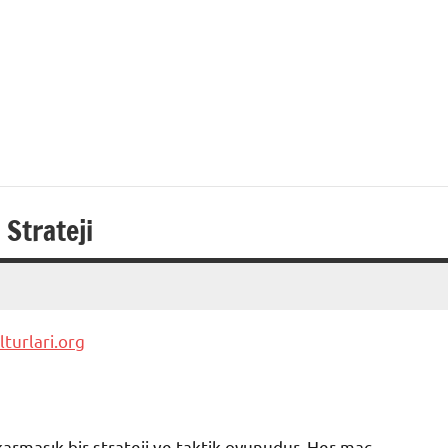
 Strateji
lturlari.org
armaşık bir strateji ve taktik oyunudur. Her maç,