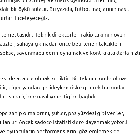
ir bir öykü anlatır. Bu yazıda, futbol maçlarının nasıl
surları inceleyeceğiz.
 temel taşıdır. Teknik direktörler, rakip takımın oyun
analizler, sahaya çıkmadan önce belirlenen taktikleri
ksekse, savunmada derin oynamak ve kontra ataklarla hızlı
şekilde adapte olmak kritiktir. Bir takımın önde olması
lir, diğer yandan gerideyken riske girerek hücumları
arı saha içinde nasıl yönettiğine bağlıdır.
opa sahip olma oranı, şutlar, pas yüzdesi gibi veriler,
anılır. Ancak sadece istatistiklere dayanmak yeterli
ler ve oyuncuların performanslarını gözlemlemek de