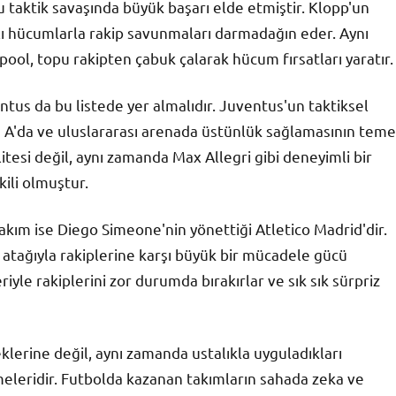
 taktik savaşında büyük başarı elde etmiştir. Klopp'un
lı hücumlarla rakip savunmaları darmadağın eder. Aynı
ool, topu rakipten çabuk çalarak hücum fırsatları yaratır.
ntus da bu listede yer almalıdır. Juventus'un taktiksel
rie A'da ve uluslararası arenada üstünlük sağlamasının teme
tesi değil, aynı zamanda Max Allegri gibi deneyimli bir
kili olmuştur.
takım ise Diego Simeone'nin yönettiği Atletico Madrid'dir.
 atağıyla rakiplerine karşı büyük bir mücadele gücü
eriyle rakiplerini zor durumda bırakırlar ve sık sık sürpriz
klerine değil, aynı zamanda ustalıkla uyguladıkları
meleridir. Futbolda kazanan takımların sahada zeka ve