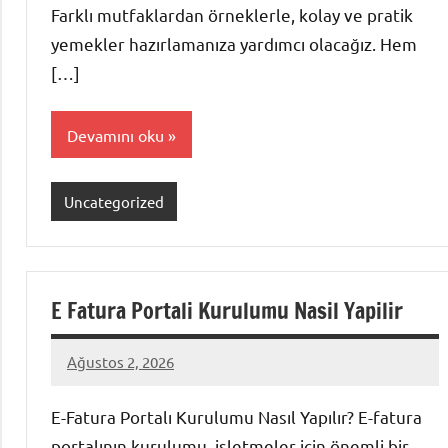
Farklı mutfaklardan örneklerle, kolay ve pratik
yemekler hazırlamanıza yardımcı olacağız. Hem
[…]
Devamını oku
Uncategorized
E Fatura Portali Kurulumu Nasil Yapilir
Ağustos 2, 2026
admin
Yorum
yapılmamış
E-Fatura Portalı Kurulumu Nasıl Yapılır? E-fatura
portalının kurulumu, işletmeler için önemli bir