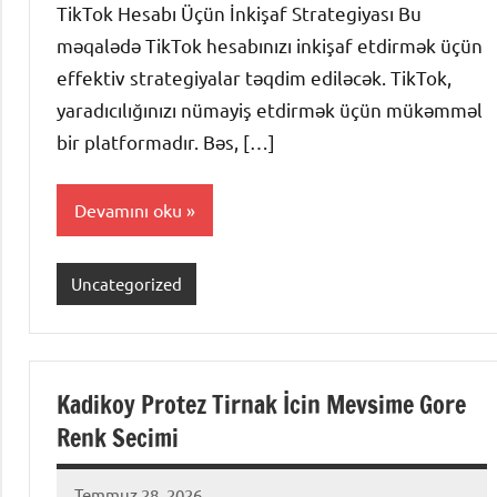
TikTok Hesabı Üçün İnkişaf Strategiyası Bu
məqalədə TikTok hesabınızı inkişaf etdirmək üçün
effektiv strategiyalar təqdim ediləcək. TikTok,
yaradıcılığınızı nümayiş etdirmək üçün mükəmməl
bir platformadır. Bəs, […]
Devamını oku
Uncategorized
Kadikoy Protez Tirnak İcin Mevsime Gore
Renk Secimi
Temmuz 28, 2026