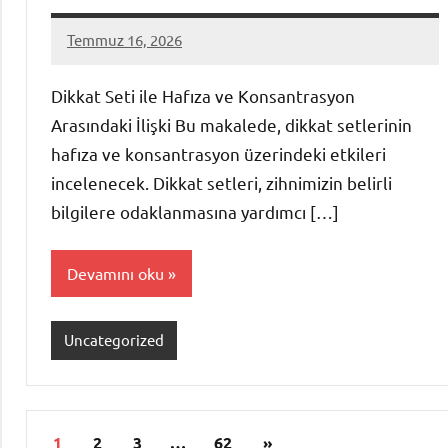
Temmuz 16, 2026
admin
Yorum
yapılmamış
Dikkat Seti ile Hafıza ve Konsantrasyon
Arasındaki İlişki Bu makalede, dikkat setlerinin
hafıza ve konsantrasyon üzerindeki etkileri
incelenecek. Dikkat setleri, zihnimizin belirli
bilgilere odaklanmasına yardımcı […]
Devamını oku
Uncategorized
Yazı
Sonraki
1
2
3
…
62
»