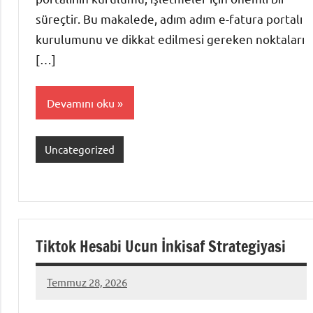
süreçtir. Bu makalede, adım adım e-fatura portalı
kurulumunu ve dikkat edilmesi gereken noktaları
[…]
Devamını oku
Uncategorized
Tiktok Hesabi Ucun İnkisaf Strategiyasi
Temmuz 28, 2026
admin
Yorum
yapılmamış