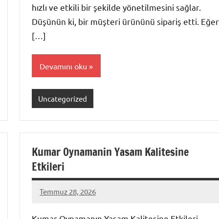
hızlı ve etkili bir şekilde yönetilmesini sağlar.
Düşünün ki, bir müşteri ürününü sipariş etti. Eğer
[…]
Devamını oku
Uncategorized
Kumar Oynamanin Yasam Kalitesine
Etkileri
Temmuz 28, 2026
admin
Yorum
yapılmamış
Kumar Oynamanın Yaşam Kalitesine Etkileri