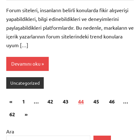
Forum siteleri, insanların belirli konularda fikir alışverişi
yapabildikleri, bilgi edinebildikleri ve deneyimlerini
paylaşabildikleri platformlardır. Bu nedenle, markaların ve
içerik yazarlarının forum sitelerindeki trend konulara
uyum […]
Devamını oku
Uncategorized
Yazı
Önceki
«
1
…
42
43
44
45
46
…
sayfalaması
yazılar
Sonraki
62
»
yazılar
Ara