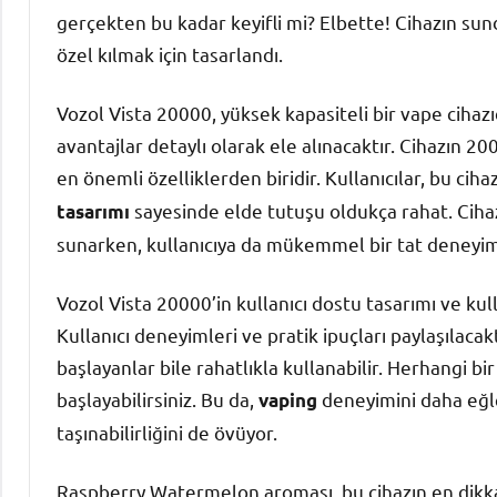
gerçekten bu kadar keyifli mi? Elbette! Cihazın su
özel kılmak için tasarlandı.
Vozol Vista 20000, yüksek kapasiteli bir vape cihazı
avantajlar detaylı olarak ele alınacaktır. Cihazın 2
en önemli özelliklerden biridir. Kullanıcılar, bu ciha
sayesinde elde tutuşu oldukça rahat. Cihaz
tasarımı
sunarken, kullanıcıya da mükemmel bir tat deneyimi
Vozol Vista 20000’in kullanıcı dostu tasarımı ve ku
Kullanıcı deneyimleri ve pratik ipuçları paylaşılacak
başlayanlar bile rahatlıkla kullanabilir. Herhangi 
başlayabilirsiniz. Bu da,
deneyimini daha eğlenc
vaping
taşınabilirliğini de övüyor.
Raspberry Watermelon aroması, bu cihazın en dikkat 