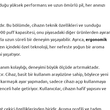
nduğu yüksek performans ve uzun ömürlü pil, her anınızı
dır. Bu bölümde, cihazın teknik özellikleri ve sunduğu
0000 puff kapasitesi, onu piyasadaki diğer ürünlerden ayıra
zla uzun süreli bir deneyim yaşayabilir. Ayrıca,
ergonomik
ın içindeki özel teknoloji, her nefeste yoğun bir aroma
 yaşatıyor.
llanım kolaylığı, deneyimi büyük ölçüde artırmaktadır.
tır. Cihaz, basit bir kullanım arayüzüne sahip, böylece yeni
bir karmaşık ayar yapmadan, sadece cihazı açıp kullanmaya
eli hale getiriyor. Kullanıcılar, cihazın hafif yapısını ve
çekici özelliklerinden biridir. Aroma profili ve tadım