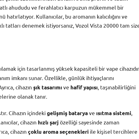
, tatlı ahududu ve ferahlatıcı karpuzun mükemmel bir
 hatırlatıyor. Kullanıcılar, bu aromanın kalıcılığını ve
lı tatları denemek istiyorsanız, Vozol Vista 20000 tam siz
rşılamak için tasarlanmış yüksek kapasiteli bir vape cihazıdır
anım imkanı sunar. Özellikle, günlük ihtiyaçlarını
yrıca, cihazın
ve
, taşınabilirliğini
şık tasarımı
hafif yapısı
elerine olanak tanır.
tır. Cihazın içindeki
ve
,
gelişmiş batarya
ısıtma sistemi
nıcılar, cihazın
özelliği sayesinde zaman
hızlı şarj
ıca, cihazın
ile kişisel tercihlere
çoklu aroma seçenekleri