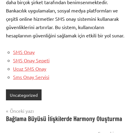
daha birçok şirket tarafından benimsenmektedir.
Bankacılık uygulamaları, sosyal medya platformları ve
çeşitli online hizmetler SMS onay sistemini kullanarak
güvenliklerini artırırlar. Bu sistem, kullanıcıların
hesaplarının güvenliğini sağlamak için etkili bir yol sunar.
SMS Onay
SMS Onay Sepeti
Ucuz SMS Onay
Sms Onay Servisi
Uncategorized
Yazı
Önceki yazı
Bağlama Büyüsü İlişkilerde Harmony Oluşturma
gezinmesi