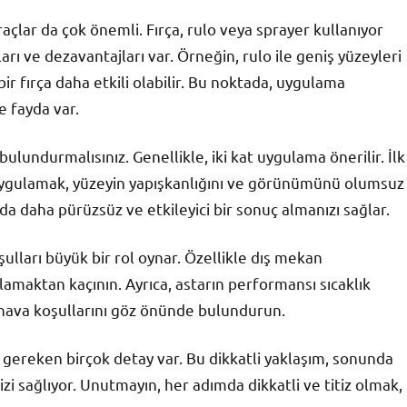
raçlar da çok önemli. Fırça, rulo veya sprayer kullanıyor
ları ve dezavantajları var. Örneğin, rulo ile geniş yüzeyleri
ir fırça daha etkili olabilir. Bu noktada, uygulama
 fayda var.
lundurmalısınız. Genellikle, iki kat uygulama önerilir. İlk
uygulamak, yüzeyin yapışkanlığını ve görünümünü olumsuz
a daha pürüzsüz ve etkileyici bir sonuç almanızı sağlar.
lları büyük bir rol oynar. Özellikle dış mekan
lamaktan kaçının. Ayrıca, astarın performansı sıcaklık
 hava koşullarını göz önünde bulundurun.
 gereken birçok detay var. Bu dikkatli yaklaşım, sonunda
i sağlıyor. Unutmayın, her adımda dikkatli ve titiz olmak,