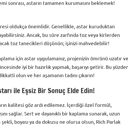
emi sonrası, astarın tamamen kurumasını beklemek!
esi oldukça önemlidir. Genellikle, astar kuruduktan
ayabilirsiniz. Ancak, bu süre zarfında toz veya kirlerden
cak toz tanecikleri düşünün; işinizi mahvedebilir!
lama için astar uygulamanız, projenizin ömrünü uzatır v
cesinde iyi bir hazırlık yapmak, başarıyı getirir. Bu yüzde
dikkatli olun ve her aşamanın tadını çıkarın!
tarı ile Eşsiz Bir Sonuç Elde Edin!
arın kalitesi göz ardı edilemez. İçerdiği özel formül,
sını sağlar. Sert ve dayanıklı bir kaplama sunarak, uzun
n şekli, boyası ya da dokusu ne olursa olsun, Rich Parlak