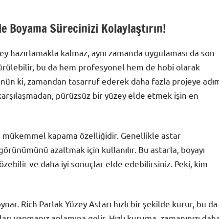
İle Boyama Sürecinizi Kolaylaştırın!
zey hazırlamakla kalmaz, aynı zamanda uygulaması da son
 sürülebilir, bu da hem profesyonel hem de hobi olarak
şünün ki, zamandan tasarruf ederek daha fazla projeye adı
a karşılaşmadan, pürüzsüz bir yüzey elde etmek işin en
ın mükemmel kapama özelliğidir. Genellikle astar
örünümünü azaltmak için kullanılır. Bu astarla, boyayı
bilir ve daha iyi sonuçlar elde edebilirsiniz. Peki, kim
ar. Rich Parlak Yüzey Astarı hızlı bir şekilde kurur, bu da
tları yapmanız anlamına gelir. Hızlı kuruma, zamanınızı dah