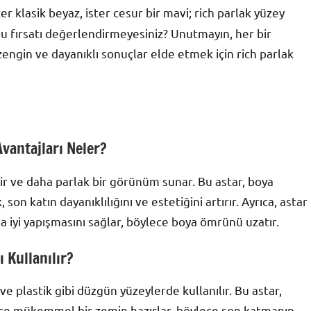
r klasik beyaz, ister cesur bir mavi; rich parlak yüzey
n bu fırsatı değerlendirmeyesiniz? Unutmayın, her bir
 zengin ve dayanıklı sonuçlar elde etmek için rich parlak
Avantajları Neler?
rir ve daha parlak bir görünüm sunar. Bu astar, boya
n katın dayanıklılığını ve estetiğini artırır. Ayrıca, astar
 iyi yapışmasını sağlar, böylece boya ömrünü uzatır.
 Kullanılır?
ve plastik gibi düzgün yüzeylerde kullanılır. Bu astar,
nce mükemmel bir zemin hazırlar, böylece son katmanın