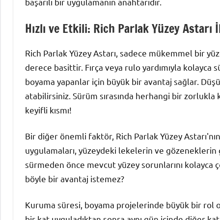
başarılı bir uygulamanın anahtarıdır.
Hızlı ve Etkili: Rich Parlak Yüzey Astarı 
Rich Parlak Yüzey Astarı, sadece mükemmel bir yü
derece basittir. Fırça veya rulo yardımıyla kolayca
boyama yapanlar için büyük bir avantaj sağlar. Dü
atabilirsiniz. Sürüm sırasında herhangi bir zorlukl
keyifli kısmı!
Bir diğer önemli faktör, Rich Parlak Yüzey Astarı'n
uygulamaları, yüzeydeki lekelerin ve gözeneklerin g
sürmeden önce mevcut yüzey sorunlarını kolayca çöze
böyle bir avantaj istemez?
Kuruma süresi, boyama projelerinde büyük bir rol oyn
bir kat uyguladıktan sonra aynı gün içinde diğer ka