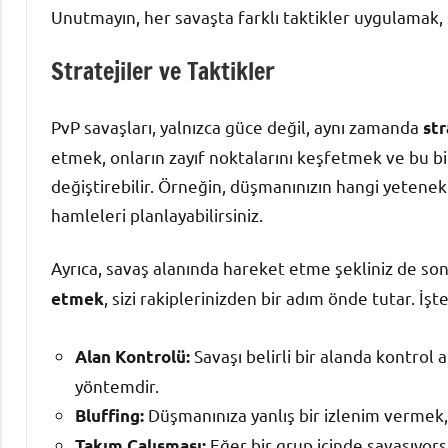
Unutmayın, her savaşta farklı taktikler uygulamak, s
Stratejiler ve Taktikler
PvP savaşları, yalnızca güce değil, aynı zamanda
str
etmek, onların zayıf noktalarını keşfetmek ve bu bil
değiştirebilir. Örneğin, düşmanınızın hangi yetenekl
hamleleri planlayabilirsiniz.
Ayrıca, savaş alanında hareket etme şekliniz de so
, sizi rakiplerinizden bir adım önde tutar. İş
etmek
Savaşı belirli bir alanda kontrol al
Alan Kontrolü:
yöntemdir.
Düşmanınıza yanlış bir izlenim vermek, 
Bluffing:
Eğer bir grup içinde savaşıyorsa
Takım Çalışması: