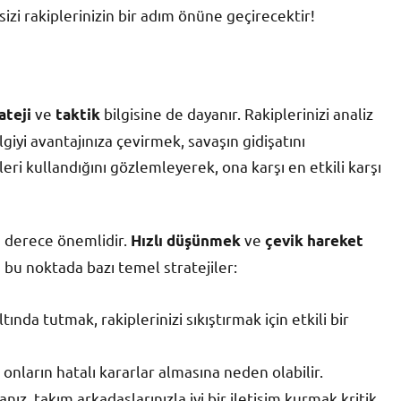
izi rakiplerinizin bir adım önüne geçirecektir!
ve
bilgisine de dayanır. Rakiplerinizi analiz
ateji
taktik
giyi avantajınıza çevirmek, savaşın gidişatını
eri kullandığını gözlemleyerek, ona karşı en etkili karşı
n derece önemlidir.
ve
Hızlı düşünmek
çevik hareket
te bu noktada bazı temel stratejiler:
tında tutmak, rakiplerinizi sıkıştırmak için etkili bir
onların hatalı kararlar almasına neden olabilir.
nız, takım arkadaşlarınızla iyi bir iletişim kurmak kritik