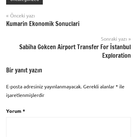
Yazı
Önceki yazı
Kumarin Ekonomik Sonuclari
gezinmesi
Sonraki yazı
Sabiha Gokcen Airport Transfer For İstanbul
Exploration
Bir yanıt yazın
E-posta adresiniz yayınlanmayacak.
Gerekli alanlar
*
ile
işaretlenmişlerdir
Yorum
*