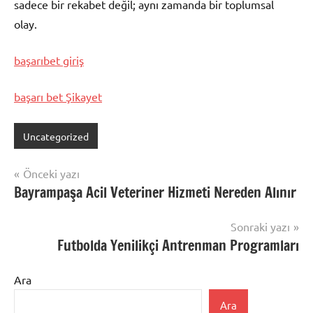
sadece bir rekabet değil; aynı zamanda bir toplumsal
olay.
başarıbet giriş
başarı bet Şikayet
Uncategorized
Yazı
Önceki yazı
Bayrampaşa Acil Veteriner Hizmeti Nereden Alınır
gezinmesi
Sonraki yazı
Futbolda Yenilikçi Antrenman Programları
Ara
Ara