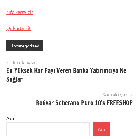
Nfc kartvizit
Qr kartvizit
Uncategorized
Yazı
Önceki yazı
En Yüksek Kar Payı Veren Banka Yatırımcıya Ne
gezinmesi
Sağlar
Sonraki yazı
Bolivar Soberano Puro 10’s FREESHOP
Ara
Ara