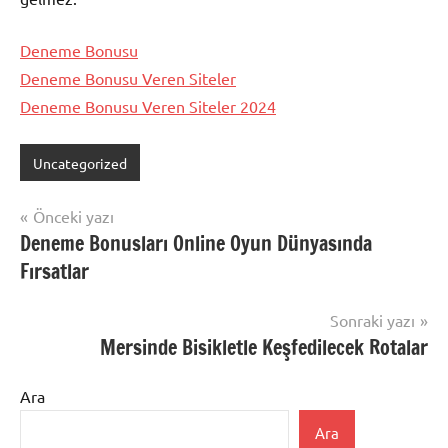
Deneme Bonusu
Deneme Bonusu Veren Siteler
Deneme Bonusu Veren Siteler 2024
Uncategorized
Yazı
Önceki yazı
Deneme Bonusları Online Oyun Dünyasında
gezinmesi
Fırsatlar
Sonraki yazı
Mersinde Bisikletle Keşfedilecek Rotalar
Ara
Ara