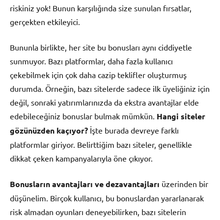
riskiniz yok! Bunun karşılığında size sunulan fırsatlar,
gerçekten etkileyici.
Bununla birlikte, her site bu bonusları aynı ciddiyetle
sunmuyor. Bazı platformlar, daha fazla kullanıcı
çekebilmek için çok daha cazip teklifler oluşturmuş
durumda. Örneğin, bazı sitelerde sadece ilk üyeliğiniz için
değil, sonraki yatırımlarınızda da ekstra avantajlar elde
edebileceğiniz bonuslar bulmak mümkün.
Hangi siteler
gözünüzden kaçıyor?
İşte burada devreye farklı
platformlar giriyor. Belirttiğim bazı siteler, genellikle
dikkat çeken kampanyalarıyla öne çıkıyor.
Bonusların avantajları ve dezavantajları
üzerinden bir
düşünelim. Birçok kullanıcı, bu bonuslardan yararlanarak
risk almadan oyunları deneyebilirken, bazı sitelerin