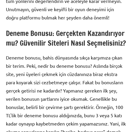
tüm yönlerini değerlendirin ve aceleyle karar vermeyin.
Unutmayın, güvenli ve keyifli bir oyun deneyimi için
doğru platformu bulmak her şeyden daha önemli!
Deneme Bonusu: Gerçekten Kazandırıyor
mu? Güvenilir Siteleri Nasıl Seçmelisiniz?
Deneme bonusu, bahis dünyasında sıkça karşımıza çıkan
bir terim. Peki, nedir bu deneme bonusu? Aslında birçok
site, yeni üyeleri çekmek için cüzdanınıza biraz ekstra
para koyarak sizi cezbetmeye çalışır. Fakat bu bonusların
gerçek getirisi ne kadardır? Yapmanız gereken ilk şey,
verilen bonusun şartlarını iyice okumak. Genellikle bu
bonuslar, belirli bir çevirme şartı gerektirir. Örneğin, 100
TL'lik bir deneme bonusu aldığınızda, bunu 3 veya 5 katı
kadar oynayıp kaybetmeden çekim yapamazsınız. Yani, ilk
okuma sonuçlarına kapılıp “harika, bedava para” demek