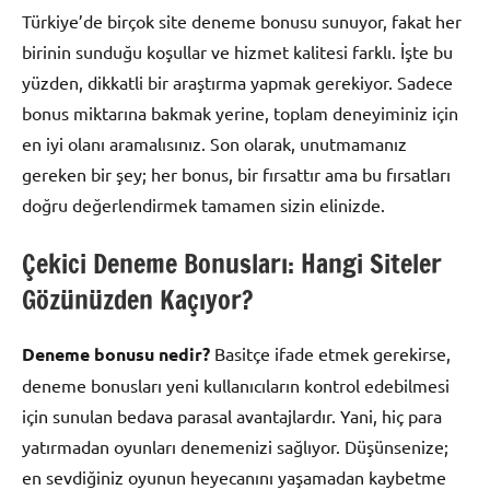
Türkiye’de birçok site deneme bonusu sunuyor, fakat her
birinin sunduğu koşullar ve hizmet kalitesi farklı. İşte bu
yüzden, dikkatli bir araştırma yapmak gerekiyor. Sadece
bonus miktarına bakmak yerine, toplam deneyiminiz için
en iyi olanı aramalısınız. Son olarak, unutmamanız
gereken bir şey; her bonus, bir fırsattır ama bu fırsatları
doğru değerlendirmek tamamen sizin elinizde.
Çekici Deneme Bonusları: Hangi Siteler
Gözünüzden Kaçıyor?
Deneme bonusu nedir?
Basitçe ifade etmek gerekirse,
deneme bonusları yeni kullanıcıların kontrol edebilmesi
için sunulan bedava parasal avantajlardır. Yani, hiç para
yatırmadan oyunları denemenizi sağlıyor. Düşünsenize;
en sevdiğiniz oyunun heyecanını yaşamadan kaybetme