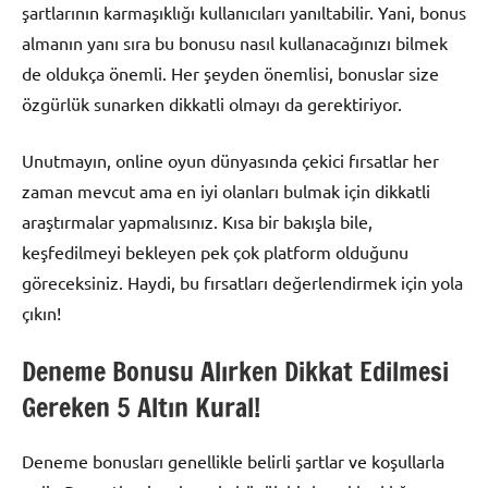
şartlarının karmaşıklığı kullanıcıları yanıltabilir. Yani, bonus
almanın yanı sıra bu bonusu nasıl kullanacağınızı bilmek
de oldukça önemli. Her şeyden önemlisi, bonuslar size
özgürlük sunarken dikkatli olmayı da gerektiriyor.
Unutmayın, online oyun dünyasında çekici fırsatlar her
zaman mevcut ama en iyi olanları bulmak için dikkatli
araştırmalar yapmalısınız. Kısa bir bakışla bile,
keşfedilmeyi bekleyen pek çok platform olduğunu
göreceksiniz. Haydi, bu fırsatları değerlendirmek için yola
çıkın!
Deneme Bonusu Alırken Dikkat Edilmesi
Gereken 5 Altın Kural!
Deneme bonusları genellikle belirli şartlar ve koşullarla