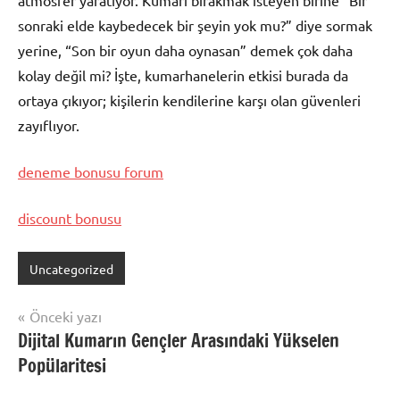
atmosfer yaratıyor. Kumarı bırakmak isteyen birine “Bir
sonraki elde kaybedecek bir şeyin yok mu?” diye sormak
yerine, “Son bir oyun daha oynasan” demek çok daha
kolay değil mi? İşte, kumarhanelerin etkisi burada da
ortaya çıkıyor; kişilerin kendilerine karşı olan güvenleri
zayıflıyor.
deneme bonusu forum
discount bonusu
Uncategorized
Yazı
Önceki yazı
Dijital Kumarın Gençler Arasındaki Yükselen
gezinmesi
Popülaritesi