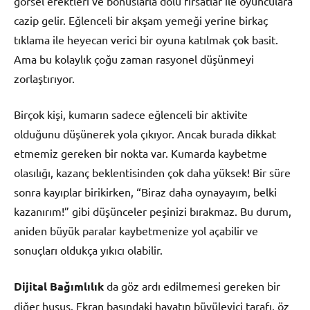
görsel efektleri ve bonuslarla dolu fırsatlar ile oyunculara
cazip gelir. Eğlenceli bir akşam yemeği yerine birkaç
tıklama ile heyecan verici bir oyuna katılmak çok basit.
Ama bu kolaylık çoğu zaman rasyonel düşünmeyi
zorlaştırıyor.
Birçok kişi, kumarın sadece eğlenceli bir aktivite
olduğunu düşünerek yola çıkıyor. Ancak burada dikkat
etmemiz gereken bir nokta var. Kumarda kaybetme
olasılığı, kazanç beklentisinden çok daha yüksek! Bir süre
sonra kayıplar birikirken, “Biraz daha oynayayım, belki
kazanırım!” gibi düşünceler peşinizi bırakmaz. Bu durum,
aniden büyük paralar kaybetmenize yol açabilir ve
sonuçları oldukça yıkıcı olabilir.
Dijital Bağımlılık
da göz ardı edilmemesi gereken bir
diğer husus. Ekran başındaki hayatın büyüleyici tarafı, öz