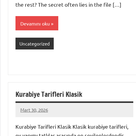
the rest? The secret often lies in the file […]
Devamını oku
Uncategorized
Kurabiye Tarifleri Klasik
Mart 30, 2026
admin
Yorum
yapılmamış
Kurabiye Tarifleri Klasik Klasik kurabiye tarifleri,
ev yapımı tatlılar arasında en sevilenlerdendir.