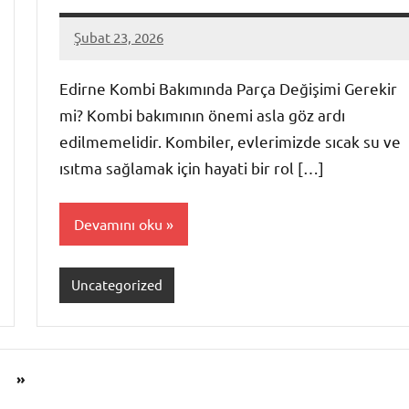
Şubat 23, 2026
admin
Yorum
yapılmamış
Edirne Kombi Bakımında Parça Değişimi Gerekir
mi? Kombi bakımının önemi asla göz ardı
edilmemelidir. Kombiler, evlerimizde sıcak su ve
ısıtma sağlamak için hayati bir rol […]
Devamını oku
Uncategorized
Sonraki
»
yazılar