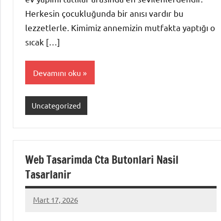
Herkesin çocukluğunda bir anısı vardır bu
lezzetlerle. Kimimiz annemizin mutfakta yaptığı o
sıcak […]
Devamını oku
Uncategorized
Web Tasarimda Cta Butonlari Nasil
Tasarlanir
Mart 17, 2026
admin
Yorum
yapılmamış