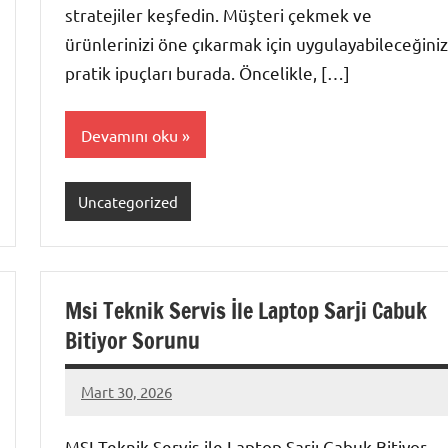
stratejiler keşfedin. Müşteri çekmek ve
ürünlerinizi öne çıkarmak için uygulayabileceğiniz
pratik ipuçları burada. Öncelikle, […]
Devamını oku
Uncategorized
Msi Teknik Servis İle Laptop Sarji Cabuk
Bitiyor Sorunu
Mart 30, 2026
admin
Yorum
yapılmamış
MSI Teknik Servis ile Laptop Şarjı Çabuk Bitiyor