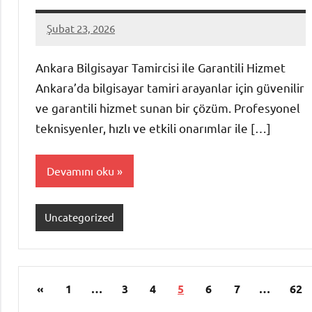
Şubat 23, 2026
admin
Yorum
yapılmamış
Ankara Bilgisayar Tamircisi ile Garantili Hizmet
Ankara’da bilgisayar tamiri arayanlar için güvenilir
ve garantili hizmet sunan bir çözüm. Profesyonel
teknisyenler, hızlı ve etkili onarımlar ile […]
Devamını oku
Uncategorized
Yazı
Önceki
«
1
…
3
4
5
6
7
…
62
sayfalaması
yazılar