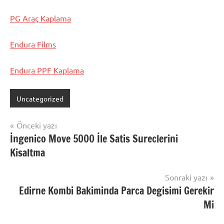
PG Araç Kaplama
Endura Films
Endura PPF Kaplama
Uncategorized
Yazı
Önceki yazı
İngenico Move 5000 İle Satis Sureclerini
gezinmesi
Kisaltma
Sonraki yazı
Edirne Kombi Bakiminda Parca Degisimi Gerekir
Mi