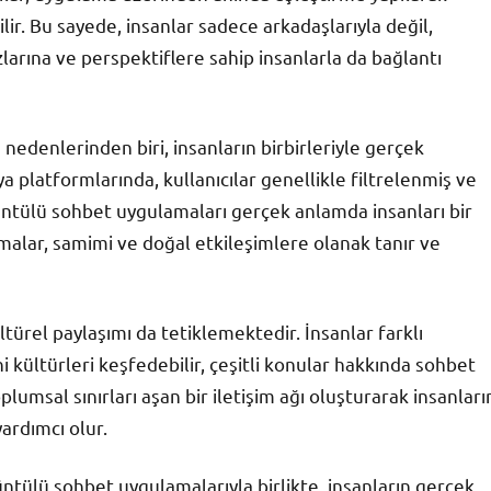
lir. Bu sayede, insanlar sadece arkadaşlarıyla değil,
arına ve perspektiflere sahip insanlarla da bağlantı
edenlerinden biri, insanların birbirleriyle gerçek
 platformlarında, kullanıcılar genellikle filtrelenmiş ve
rüntülü sohbet uygulamaları gerçek anlamda insanları bir
malar, samimi ve doğal etkileşimlere olanak tanır ve
ürel paylaşımı da tetiklemektedir. İnsanlar farklı
 kültürleri keşfedebilir, çeşitli konular hakkında sohbet
plumsal sınırları aşan bir iletişim ağı oluşturarak insanları
ardımcı olur.
ntülü sohbet uygulamalarıyla birlikte, insanların gerçek