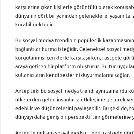
karşılarına çıkan kişilerle görüntülü olarak konuşabi
dünyanın dört bir yanından geleneklere, yaşam tarzl
kurabilmektedir.
Bu sosyal medya trendinin popülerlik kazanmasının n
bağlantılar kurma isteğidir. Geleneksel sosyal medya
kurgulanmış içeriklerle karşılaşırken, rastgele gö
araya getiren bir platform oluşturur. Bu tür uygula
kullanıcıların kendi seslerini duyurmalarını sağlar.
Antep'teki bu sosyal medya trendi aynı zamanda kült
ülkelerden gelen insanlarla etkileşime geçerek yeni
edebilir ve düşüncelerini paylaşabilir. Bu şekilde, to
dünyayı daha geniş bir perspektiften görmelerine y
Antep'te gelişen sosyal medya trendi rastgele görü