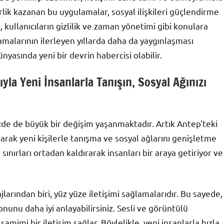
rlik kazanan bu uygulamalar, sosyal ilişkileri güçlendirme
 kullanıcıların gizlilik ve zaman yönetimi gibi konulara
malarının ilerleyen yıllarda daha da yaygınlaşması
nyasında yeni bir devrin habercisi olabilir.
la Yeni İnsanlarla Tanışın, Sosyal Ağınızı
mizde de büyük bir değişim yaşanmaktadır. Artık Antep'teki
rak yeni kişilerle tanışma ve sosyal ağlarını genişletme
 sınırları ortadan kaldırarak insanları bir araya getiriyor ve
rından biri, yüz yüze iletişimi sağlamalarıdır. Bu sayede,
tonunu daha iyi anlayabilirsiniz. Sesli ve görüntülü
amimi bir iletişim sağlar. Böylelikle, yeni insanlarla hızla