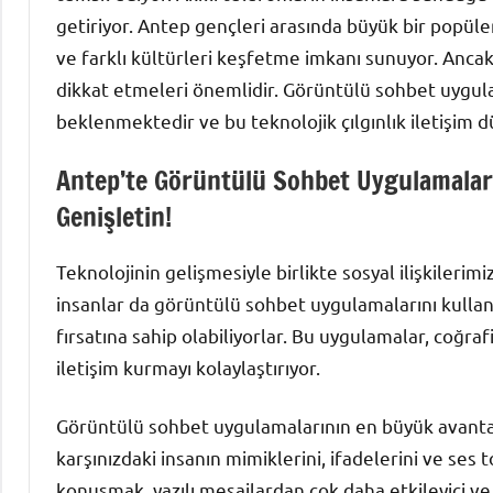
getiriyor. Antep gençleri arasında büyük bir popüle
ve farklı kültürleri keşfetme imkanı sunuyor. Ancak,
dikkat etmeleri önemlidir. Görüntülü sohbet uygula
beklenmektedir ve bu teknolojik çılgınlık iletişim dü
Antep’te Görüntülü Sohbet Uygulamalarıy
Genişletin!
Teknolojinin gelişmesiyle birlikte sosyal ilişkileri
insanlar da görüntülü sohbet uygulamalarını kullana
fırsatına sahip olabiliyorlar. Bu uygulamalar, coğrafi
iletişim kurmayı kolaylaştırıyor.
Görüntülü sohbet uygulamalarının en büyük avantajla
karşınızdaki insanın mimiklerini, ifadelerini ve ses 
konuşmak, yazılı mesajlardan çok daha etkileyici ve s