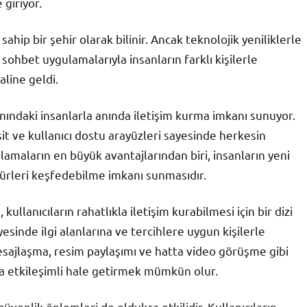
giriyor.
sahip bir şehir olarak bilinir. Ancak teknolojik yeniliklerle
sohbet uygulamalarıyla insanların farklı kişilerle
line geldi.
anındaki insanlarla anında iletişim kurma imkanı sunuyor.
t ve kullanıcı dostu arayüzleri sayesinde herkesin
ulamaların en büyük avantajlarından biri, insanların yeni
ültürleri keşfedebilme imkanı sunmasıdır.
llanıcıların rahatlıkla iletişim kurabilmesi için bir dizi
esinde ilgi alanlarına ve tercihlere uygun kişilerle
mesajlaşma, resim paylaşımı ve hatta video görüşme gibi
aha etkileşimli hale getirmek mümkün olur.
enlik önlemleri de oldukça etkilidir. Kullanıcıların