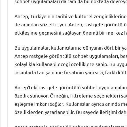
sohbet uygulamaları da tam da bu noktada devreye 
Antep, Türkiye'nin tarihi ve kültürel zenginliklerine 
de adından söz ettiriyor. Antep, rastgele görüntülü 
etkileşime geçmesini sağlayan önemli bir merkez ha
Bu uygulamalar, kullanıcılarına dünyanın dört bir y
Antep rastgele görüntülü sohbet uygulamaları, basi
kolaylıkla kullanabileceği özelliklere sahip. Bu uyg
insanlarla tanışabilme fırsatının yanı sıra, farklı k
Antep'teki rastgele görüntülü sohbet uygulamaları, ku
özellik sunuyor. Örneğin, filtreleme seçenekleri say
eşleşme imkanı sağlar. Kullanıcılar ayrıca anında 
özelliklerden yararlanabilir. Bu sayede iletişimi d
Antep rastgele görüntülü sohbet uygulamalarının güv