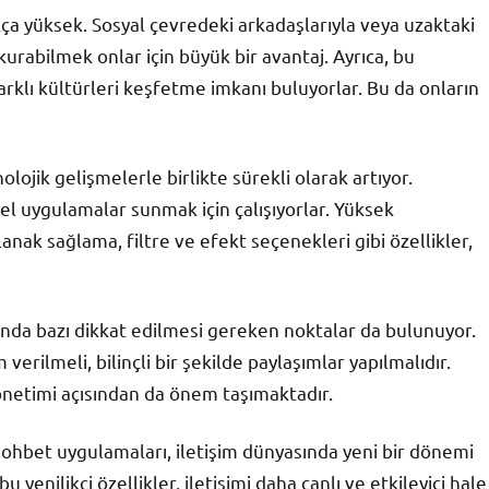
ça yüksek. Sosyal çevredeki arkadaşlarıyla veya uzaktaki
kurabilmek onlar için büyük bir avantaj. Ayrıca, bu
rklı kültürleri keşfetme imkanı buluyorlar. Bu da onların
ojik gelişmelerle birlikte sürekli olarak artıyor.
sel uygulamalar sunmak için çalışıyorlar. Yüksek
nak sağlama, filtre ve efekt seçenekleri gibi özellikler,
nda bazı dikkat edilmesi gereken noktalar da bulunuyor.
 verilmeli, bilinçli bir şekilde paylaşımlar yapılmalıdır.
önetimi açısından da önem taşımaktadır.
sohbet uygulamaları, iletişim dünyasında yeni bir dönemi
 yenilikçi özellikler, iletişimi daha canlı ve etkileyici hale