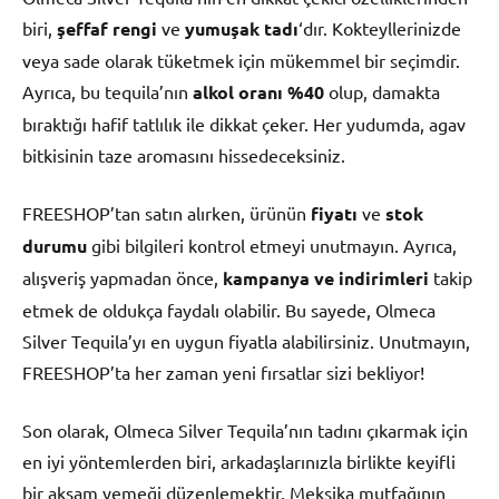
biri,
şeffaf rengi
ve
yumuşak tadı
‘dır. Kokteyllerinizde
veya sade olarak tüketmek için mükemmel bir seçimdir.
Ayrıca, bu tequila’nın
alkol oranı %40
olup, damakta
bıraktığı hafif tatlılık ile dikkat çeker. Her yudumda, agav
bitkisinin taze aromasını hissedeceksiniz.
FREESHOP’tan satın alırken, ürünün
fiyatı
ve
stok
durumu
gibi bilgileri kontrol etmeyi unutmayın. Ayrıca,
alışveriş yapmadan önce,
kampanya ve indirimleri
takip
etmek de oldukça faydalı olabilir. Bu sayede, Olmeca
Silver Tequila’yı en uygun fiyatla alabilirsiniz. Unutmayın,
FREESHOP’ta her zaman yeni fırsatlar sizi bekliyor!
Son olarak, Olmeca Silver Tequila’nın tadını çıkarmak için
en iyi yöntemlerden biri, arkadaşlarınızla birlikte keyifli
bir akşam yemeği düzenlemektir. Meksika mutfağının