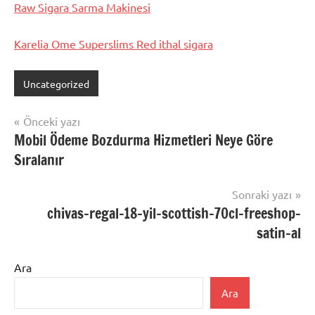
Raw Sigara Sarma Makinesi
Karelia Ome Superslims Red ithal sigara
Uncategorized
Yazı
Önceki yazı
Mobil Ödeme Bozdurma Hizmetleri Neye Göre
gezinmesi
Sıralanır
Sonraki yazı
chivas-regal-18-yil-scottish-70cl-freeshop-
satin-al
Ara
Ara