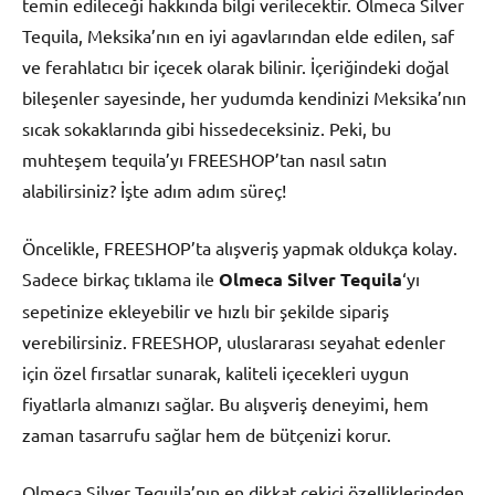
temin edileceği hakkında bilgi verilecektir. Olmeca Silver
Tequila, Meksika’nın en iyi agavlarından elde edilen, saf
ve ferahlatıcı bir içecek olarak bilinir. İçeriğindeki doğal
bileşenler sayesinde, her yudumda kendinizi Meksika’nın
sıcak sokaklarında gibi hissedeceksiniz. Peki, bu
muhteşem tequila’yı FREESHOP’tan nasıl satın
alabilirsiniz? İşte adım adım süreç!
Öncelikle, FREESHOP’ta alışveriş yapmak oldukça kolay.
Sadece birkaç tıklama ile
Olmeca Silver Tequila
‘yı
sepetinize ekleyebilir ve hızlı bir şekilde sipariş
verebilirsiniz. FREESHOP, uluslararası seyahat edenler
için özel fırsatlar sunarak, kaliteli içecekleri uygun
fiyatlarla almanızı sağlar. Bu alışveriş deneyimi, hem
zaman tasarrufu sağlar hem de bütçenizi korur.
Olmeca Silver Tequila’nın en dikkat çekici özelliklerinden