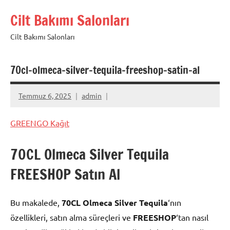
İçeriğe
Cilt Bakımı Salonları
geç
Cilt Bakımı Salonları
70cl-olmeca-silver-tequila-freeshop-satin-al
Temmuz 6, 2025
admin
GREENGO Kağıt
70CL Olmeca Silver Tequila
FREESHOP Satın Al
Bu makalede,
70CL Olmeca Silver Tequila
‘nın
özellikleri, satın alma süreçleri ve
FREESHOP
‘tan nasıl